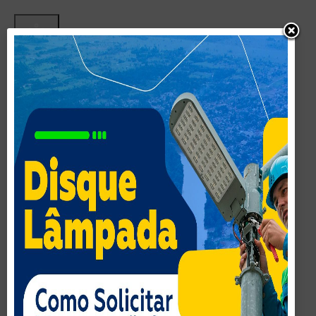
Acessibilidade
Inverter cores
Monocromatico
Contraste Escuro
Contraste Claro
Baixa Saturação
Alta Saturação
Destacar links
Realçar Cabeçalho