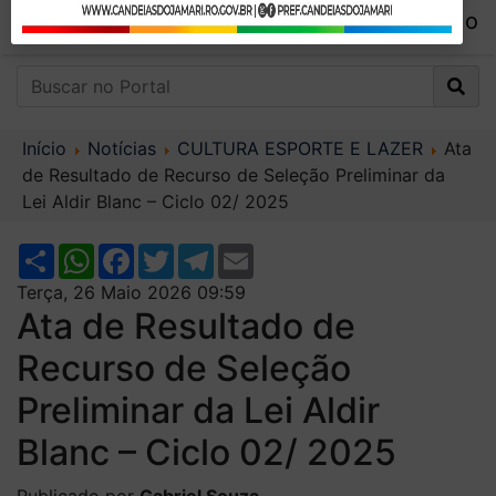
Início
Notícias
CULTURA ESPORTE E LAZER
Ata
de Resultado de Recurso de Seleção Preliminar da
Lei Aldir Blanc – Ciclo 02/ 2025
Share
WhatsApp
Facebook
Twitter
Telegram
Email
Terça, 26 Maio 2026 09:59
Ata de Resultado de
Recurso de Seleção
Preliminar da Lei Aldir
Blanc – Ciclo 02/ 2025