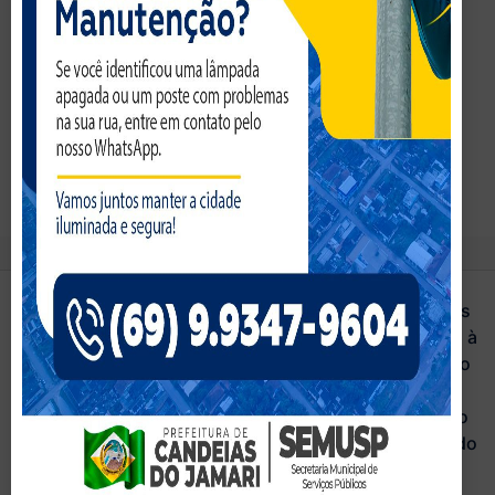
Leitor da Tela
Ativar Modo Leitura
Dimensionar Conteudo
100
%
Tamanho da Fonte
100
%
Altura da Linha
100
%
Espaçamento da Letra
100
%
WebMail
Restrito
Athus
Secretarias
Acesso à
Informação
Legislação
Portal do
Servidor