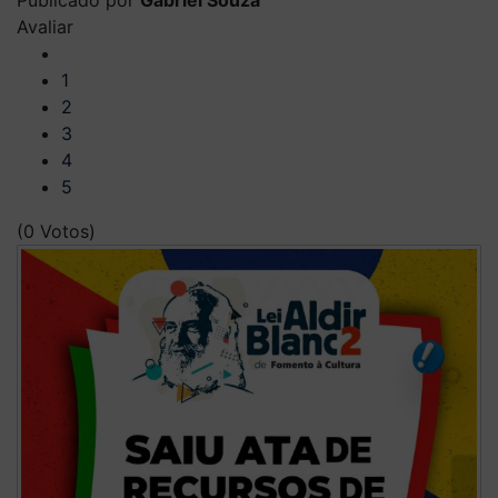
Publicado por
Gabriel Souza
Avaliar
1
2
3
4
5
(0 Votos)