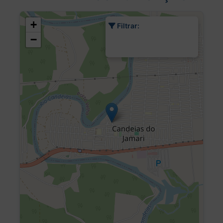
+
Filtrar:
−