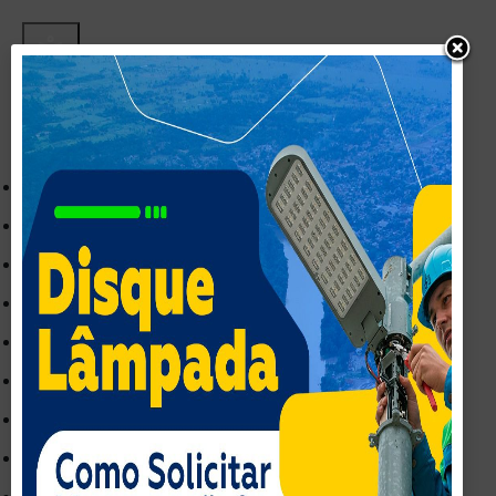
Acessibilidade
Inverter cores
Monocromatico
Contraste Escuro
Contraste Claro
Baixa Saturação
Alta Saturação
Destacar links
Realçar Cabeçalho