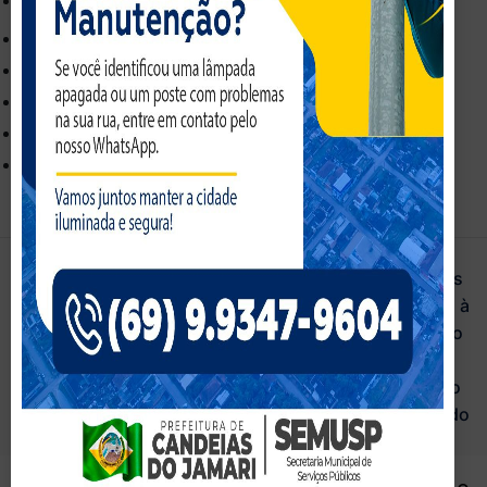
Leitor da Tela
Ativar Modo Leitura
Dimensionar Conteudo
100
%
Tamanho da Fonte
100
%
Altura da Linha
100
%
Espaçamento da Letra
100
%
WebMail
Restrito
Athus
Secretarias
Acesso à
Informação
Legislação
Portal do
Servidor